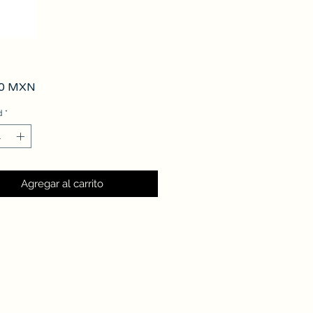
Precio
00 MXN
d
*
Agregar al carrito